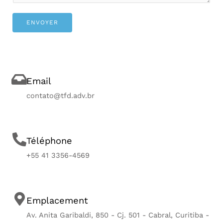
e
n
ENVOYER
t
o
r
M
Email
e
contato@tfd.adv.br
s
s
a
g
Téléphone
e
+55 41 3356-4569
Emplacement
Av. Anita Garibaldi, 850 - Cj. 501 - Cabral, Curitiba -